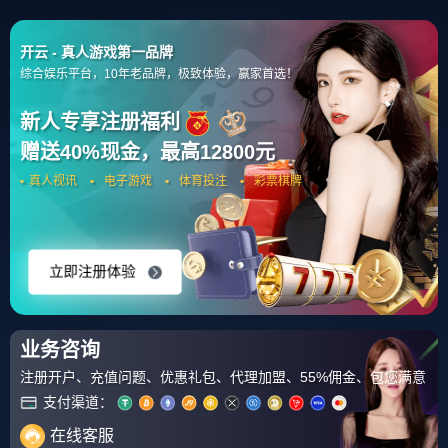
首页
球队新闻
正文
开云体育入口-巴塞罗那在主场完胜对手领先油然而生
的简单介绍
开云体育
阅读：401
2025-07-05 20:45:17
北京时间9月27日凌晨，西甲第7轮结束一场比赛，巴塞罗那
主场30完胜莱万特，终于拿到一场胜利取胜之后，巴萨积12
分，升至积分榜第五位，并且延续西甲主场对阵莱万特的全
胜战绩目前巴萨全队面临极大压力，最近2轮连续被格拉纳达
和加的斯逼平，连丢4个积分巴萨5轮拿到9分，排在积分榜第
8位，少赛2轮落后领头羊皇马8分，以目前。