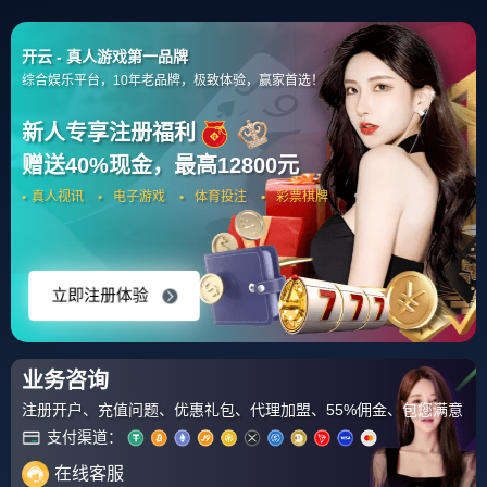
首页
球队新闻
开云体育-绿茵帝国，2026世界杯A组，巴西的完美
风暴与阿诺德的征服者之夜
开云体育-深度观察2026世界杯H组关键战，阿联酋
冷锋压境，贝林厄姆铁血带队破局—一场改写小组
出线格局的东方崛起之战
开云体育在线-宿命之组，2026世界杯A组强强对
话，巴西碾压塞尔维亚重铸王者威仪，B费独舞燃爆
全场
开云体育官网-北极光下的孤勇者，当莫德里奇点亮
芬兰夜，波兰门将铸就叹息之墙
开云APP-暗夜中的闪电，当高原之鹰撕裂北欧寒
冰，姆巴佩的致命一击点燃2026世界杯H组烽火