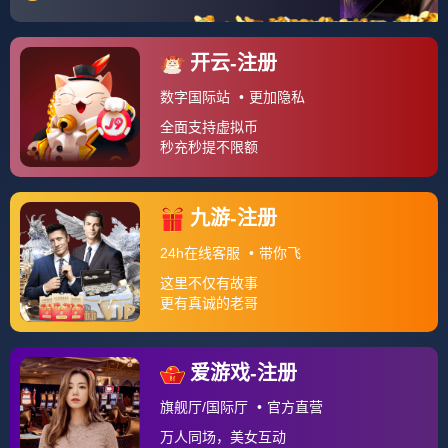
开云体育登录-百年轮回，当阿诺德的弧线划破202
6，德国队在F组写下的唯一诗篇
开云体育中国-冰与火之歌，2026世界杯A组冷门之
夜，莱万独木难支北欧神话绝杀保加利亚
开云体育官方网站-宿命的弧线，2026，梅西与日本
队在绝境中写下的不死神话
开云官方app入口-唯一性，2026世界杯A组，塞尔
维亚完胜保加利亚，德布劳内独舞破局，铁壁防线
铸就经典
开云体育登录-2026世界杯，努涅斯神锋破铁幕，门
将封神阻战车—德国压制荷兰，却难挡乌拉圭新王
登基
数据载入中...