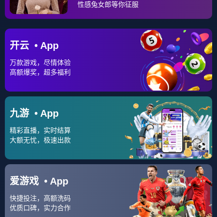
助攻梅西进球，下半场，内马尔射门中柱后弹出，梅西补射
空门得手上演帽子戏法，比赛末段内马尔接苏亚雷斯助攻破
门锁定胜局。最终，巴塞罗那主场4-0大胜格拉纳达，重新登
上西甲榜首。
【足总杯阿森纳3-1逆转晋级，贝莱林两助攻，吉鲁、拉
姆塞进球】
北京时间1月9日23:00，英格兰足总杯第三轮的比赛全面
开战。阿森纳坐镇主场迎战桑德兰，伦斯为客队首开记录，
不过坎贝尔、拉姆塞和吉鲁为阿森纳连扳三球，最终枪手3-1
逆转对手，晋级下一轮。
【曼城3-0客胜晋级下一轮，阿圭罗传射，德布劳内破
门】