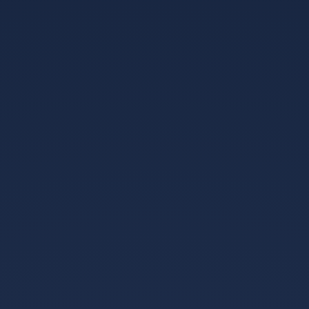
尔巴鄂竞技，第24分钟，加梅罗为塞维利亚首开记录，第59
分钟，加梅罗利用点球梅开二度。最终，塞维利亚主场2-0力
克毕尔巴鄂竞技。
【赫塔菲1-0小胜皇家贝蒂斯】
塞维利亚的同城死敌皇家贝蒂斯本轮则做客挑战赫塔
菲，比赛第57分钟，阿尔瓦罗-巴斯克斯接拉戈助攻打进全场
唯一进球。最终，赫塔菲主场1-0小胜皇家贝蒂斯。
【转会动态】
【补强锋线，西汉姆联想租扎扎】
据英国媒体消息，西汉姆联主帅比利奇希望在冬季转会
窗从尤文图斯租借意大利国脚扎扎，后者本赛季仅仅在意甲
联赛出场了8次。