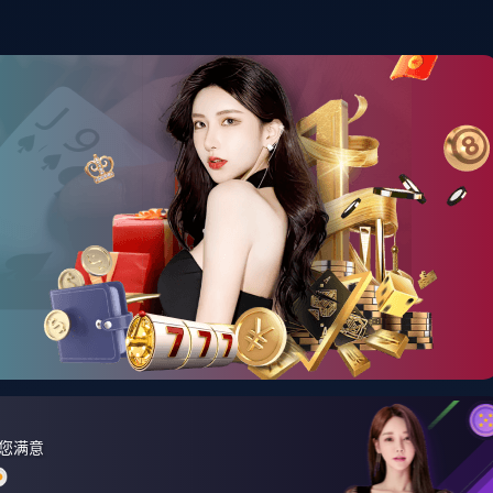
热点
战术解读
深度策划
技艺展现无瑕，迎接一场场挑战的词条
：0
国际学校高中部的各位老师已经全体到齐，开始为新学年的
，新生入学以及开学后的教学工作，高中部学段主任姜军给所
署了接下来一段时间的工作安排和要求。