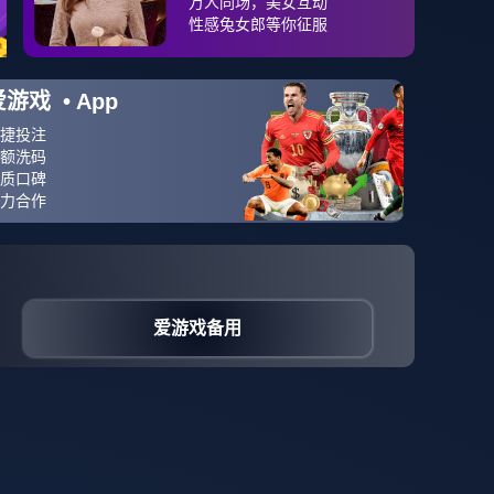
开云官方app入口-挪威队逆袭英格兰队，取得胜利
最近发表
开云官网-沙漠之狐的咆哮，2026世界杯生
死战，突尼斯以铁血完胜墨西哥，齐耶赫点亮
开云体育官网-扩展
北美黄昏
开云平台-里斯本的沉默与怒吼，2026世界
杯复仇之战，费利克斯引领葡萄牙铁血防线碾
开云平台-费城绝地反击，76人逆转猛龙，
碎厄瓜多尔
保罗一剑封喉，篮球之夜的唯一神迹
开云官方app入口-北境之光，费利克斯的神
之一手，加拿大在2026世界杯决赛上演史诗
开云官网-沙丘之巅的孤影，齐耶赫独舞之
级逆转
下，厄瓜多尔如何绝杀阿联酋，写就2026世
开云体育下载-构思
界杯H组最不可复制的战役
开云体育官方网站-魔笛绝响，南越破暹
罗，2026世界杯E组最不可思议的焦点战
开云平台-独行者的荣光，2026世界杯，乌
拉圭的铁血与三笘薰的孤勇
开云APP-利拉德一己之力定乾坤，江苏队