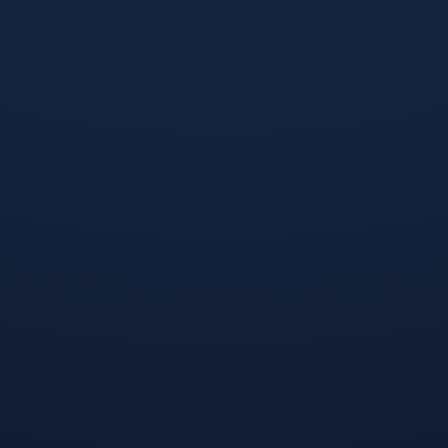
开云官方app入口-汾河夜未眠，
开云平台-伦敦草地上的红土之
当山西的钢铁洪流，淹没斯洛文尼
魂，当戴维斯杯的鏖战基因，在温
亚的孤星
网遇见兹维列夫的火热盛夏
开云体育官方网站-独行者的羽
开云体育平台APP-当C罗的怒吼撕
翼，当辛杜以一己之力，为印度队
破里斯本夜空，葡萄牙的黄金一
撑起整片天空
代，正踩着张本智和的纪录逆天改
命
开云官方app入口-蓝白风暴下的
开云官网-沙漠之狐的咆哮，2026
孤勇者，当法兰西的精密齿轮碾过
世界杯生死战，突尼斯以铁血完胜
中亚铁骑，哈兰德以一击封神
墨西哥，齐耶赫点亮北美黄昏