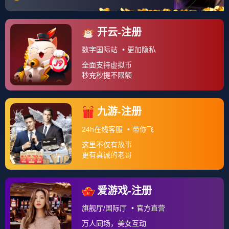
就编织了一张密不透风的大网，网前，郑思维与搭档黄雅琼
的封网如同精密的闸门，几乎掐断了印度队一切试图组织细
腻进攻的念头；后场，中国队员的重炮扣杀与精准拉吊，将
对手牢牢钉在底线，印度队赖以成名的力量与速度，在中国
队严谨的战术纪律与默契的轮转配合面前，仿佛重拳击打棉
花，力量被层层化解，比分板的差距，不仅仅是技术的鸿
沟，更是战术执行力与团队协同的完胜，这种“碾压”，非蛮力
所致，而是体系对个体的精密覆盖，是“钢铁防线”对“散兵游
勇”的无情绞杀。