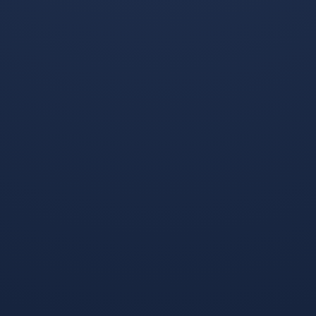
震撼的方式，完成了对胜利的诠释——这不仅是技术的胜
利，更是意志与灵魂对对手的全面超越，这团由郑思维点
燃、由整个团队助燃的烈火,正照亮着中国队通往更高领奖台
的征途。
1.本站遵循行业规范，任何转载的稿件都会明确标注作者和来源；2.
本站的原创文章，请转载时务必注明文章作者和来源，不尊重原创
的行为开云体育将追究责任；3.作者投稿可能会经我们编辑修改或补
充。
相关文章