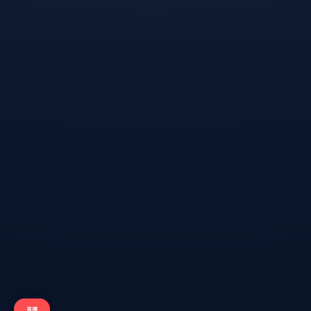
勇
发表评论
提交评论
开云体育入口
开云体育平台APP
开云平台
沪ICP证3223452号kaiyun Powered By
Z-BlogPHP
Theme By
前端老