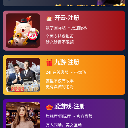
比赛开场后仅13分钟，喀麦隆便亮出了獠牙，他们没有选择
传统的非洲球队那种大开大合的冲击，而是祭出了一种近
乎“窒息”的高位压迫——三名前锋像三头被饥饿驱使的猎豹，
不是去抢球，而是去“掐线路”，每一次英格兰中卫接球,都会发
现身前至少有两个穿着绿衣的身影封住向前的传球通道。
这种战术的代价极大：上半场喀麦隆跑动距离比英格兰高出8
公里，几乎每一个人都在以极限频率冲刺，但这种“不惜命”的
压制，彻底肢解了英格兰引以为傲的层层推进，凯恩不得不
频繁回撤到中圈拿球，而贝林厄姆每一次转身，都像在泥沼
中挣扎——喀麦隆中场用身体对抗，用持续的干扰，用“不给
你一秒钟思考”的凶狠,将三狮军团的节奏碾得粉碎。
压制，不是蛮干，而是有组织的窒息。
转折点出现在第63分钟，当英格兰的控球率突破62%，看似