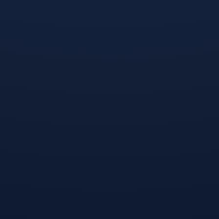
开云体育官方网站-独行者的羽
开云体育平台APP-当C罗的怒吼撕
翼，当辛杜以一己之力，为印度队
破里斯本夜空，葡萄牙的黄金一
撑起整片天空
代，正踩着张本智和的纪录逆天改
命
开云官方app入口-蓝白风暴下的
开云官网-沙漠之狐的咆哮，2026
孤勇者，当法兰西的精密齿轮碾过
世界杯生死战，突尼斯以铁血完胜
中亚铁骑，哈兰德以一击封神
墨西哥，齐耶赫点亮北美黄昏
开云体育官网-扩展
开云平台-独行者的荣光，2026世
界杯，乌拉圭的铁血与三笘薰的孤