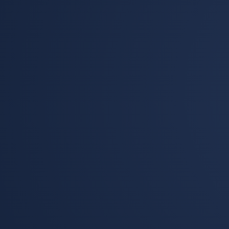
禁毒氛围浓厚显现人性关怀
九江县加大宣传力度，为全民禁毒宣传营造浓厚氛
传进社区、进学校、进工厂、进农村，让广大群众
理念。
该县创新载体，为涉毒出所人员营造如家的温暖。
室、警务室一应俱全。一位民警和一位社区专职人
（康复）对象严格遵守法律规定和社区戒毒（康复