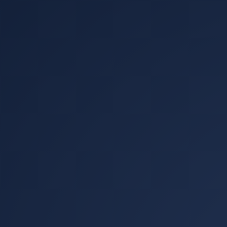
彻“五个作为”：将禁毒执法作为检验公安民警讲政
行力、操作力的“标准线”，作为打击常态性违法犯
治安有序的“总抓手”，作为提升民警办案能力善于运
对毒品犯罪露头就打从严管控
毒品之祸猛于虎。九江县打造一支知法守法、能
重拳出手，紧咬涉毒违法犯罪不放松。九江县政
高压态势。从2014年至今，县公安局共破获毒品刑
审查起诉97人；县法院判处刑罚97人。去年11月8
毒案，共抓获犯罪嫌疑人10人，缴获各类毒品约3
强力管控，切实加强吸毒人员管控和易制毒化学
所） “无缝对接”工作机制，严格落实社区戒毒（
人员全部录入管控系统，每月进行系统巡查。目前