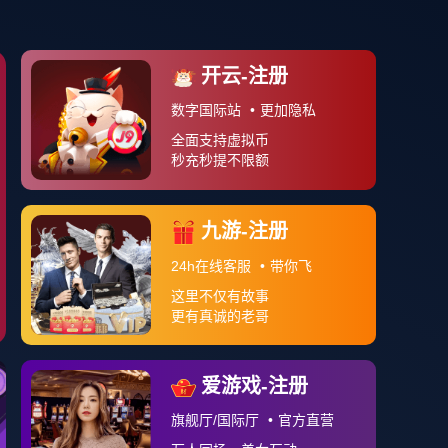
搜索
排行榜
热门文章
最多评论
随机文章
开云平台-广东南部队在关键时刻发挥出色，夺得胜利
开云体育官网-英格兰名将集体亮相，赛场上掀起热潮的简单介绍
开云体育官网--乌拉圭与巴拉圭战平，难分胜负的简单介绍
开云下载-关于佛罗伦萨遭遇两连败，排名持续下滑的信息
开云体育在线-国际米兰阵容调整得当，实现三连胜
开云官方app入口-罗马客场逆转，实现保级突围的简单介绍
开云体育下载-新加坡选手实现逆袭，问鼎金牌
开云体育平台APP-包含切尔西主场大胜伯恩茅斯，登顶积分榜的词条