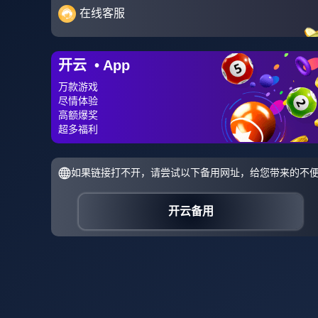
一个人口小县的禁毒宣言
一个仅有34万人口的小县，为何要深入推进禁毒
江”的九江县因人员流动频繁，过往人员复杂，毒
九江县委、县政府凝聚禁毒共识，主动作为、积
工作会议，出台强有力的禁毒实施意见；重新调整
和绩效考评办法，健全禁毒工作长效机制，将社区
步优化配置禁毒专业队伍，县本级和各乡、镇（场
的开展。
健全机制，为规范执法提供行动指针。在县委、