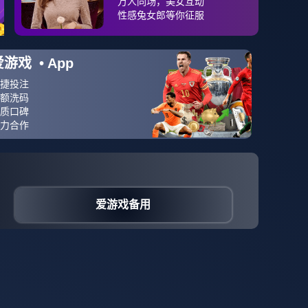
开云官方app入口-挪威队逆袭英格兰队，取得胜利
最近发表
开云体育平台APP-当C罗的怒吼撕破里斯本
夜空，葡萄牙的黄金一代，正踩着张本智和的
开云体育登录-候选
纪录逆天改命
开云下载-沙漠之鹰击碎非洲雄狮，2026世
界杯四分之一决赛，卡塔尔完胜喀麦隆，德容
开云体育入口-一球，一肩，一个无法复制
独舞点燃多哈之夜
的夜晚，当绝杀与孤勇定义竞技的唯一天平
开云体育APP下载-横扫与扛鼎—当唯一成
为必然
开云下载-唯一性思维标题
开云官方app入口-蓝白风暴下的孤勇者，当
法兰西的精密齿轮碾过中亚铁骑，哈兰德以一
开云官网-沙漠之狐的咆哮，2026世界杯生
击封神
死战，突尼斯以铁血完胜墨西哥，齐耶赫点亮
开云体育官网-扩展
北美黄昏
开云平台-里斯本的沉默与怒吼，2026世界