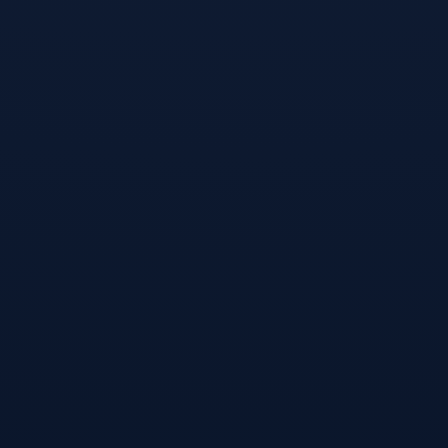
的铁骑踏碎德意志，三笘薰的光芒
界杯C组，比利时横扫韩国，佩德
照亮F组最冷一夜
里独舞点燃火凤凰时刻
开云体育app-钢与火的唯一剧
开云下载-唯一的冷夜，2026世界
本，当美利坚的肌肉撞上意大利的
杯D组焦点战，乌兹别克斯坦一球
狡黠，奥斯梅恩在缺口处点燃202
险胜法国，登贝莱独木难支
6
开云体育官方网站-九十分钟的轮
开云下载-孤星之耀，库尔图瓦的
回，当苏亚雷斯的左脚改写202
叹息之墙与喀麦隆的绝命一击—2
6，印度足球在绝境中完成史诗级
026世界杯B组生死战启示录
发表评论
正名