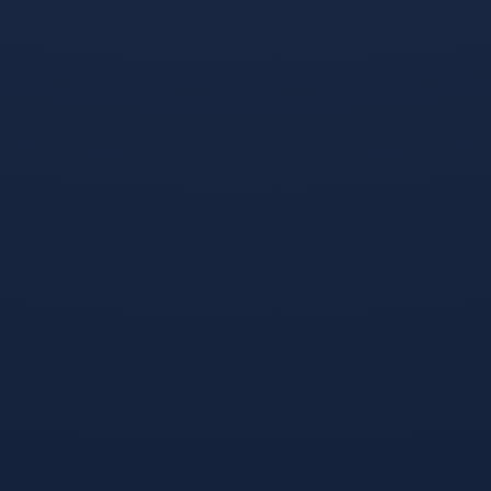
拜仁全队正在多哈紧锣密鼓集训着，不过球员们的业余
生活也很丰富，莱万、格策和诺伊尔就来看了纳达尔的比
赛。
【比赛预告】