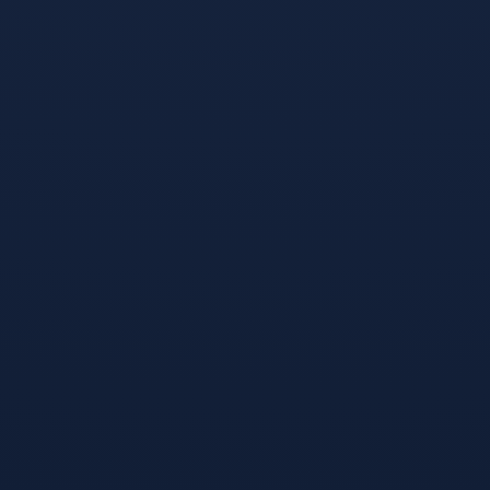
1月10日(今天)
19:30 国际米兰vs萨索洛
22:00 弗罗西诺内vs那不勒斯
22:00 切尔西vs斯坎索普
23:00 皇家社会vs巴伦西亚
1月11日(明天)
00:00 托特纳姆热刺vs莱斯特城
03:30 塞尔塔vs马德里竞技
03:45 桑普多利亚vs尤文图斯
1.本站遵循行业规范，任何转载的稿件都会明确标注作者和来源；2.