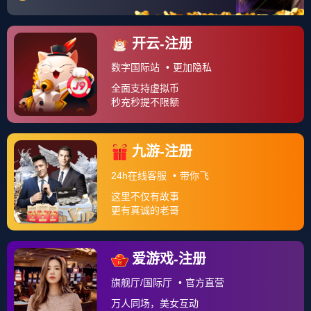
平伯恩利，积分榜上，曼联多赛一场仍落后榜首的曼城12
分。
3、北京时间12月26日晚，英超联赛第20轮，曼联坐镇主场2
2惊险战平伯恩利本场比赛，本赛季英超最“黑”的黑马伯恩利
再次让人大吃一惊，他们差点在老特拉福德球场将红魔曼联
斩于马下目前，伯恩利的积分只落后欧冠区4分，他们有资格
获得下赛季欧冠的参赛资格这几个赛季，伯恩利一直在英超
和英冠之间沉浮。
4、北京时间12月27日凌晨，201718赛季英超联赛第20轮，
曼联坐镇老特拉福德球场2比2险平伯恩利巴恩斯和德福尔为
伯恩利取得两球领先，曼联则由林加德在第53和91分钟梅开
二度扳平曼联节礼日主场近17战不败险平伯恩利之后，曼联
依旧排名积分榜第二位自1978年以来，曼联17个节礼日主场