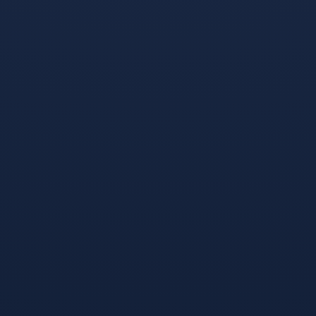
31分维冈和伯恩利位列倒数第二和第三，积分均为31分胡尔
城排名垫底，积27分朴茨茅斯因财政问题被扣除9分，最终积
14分从数据上看，切尔西凭借出色的防守和进攻，已经建立
起稳固的领先优势曼联虽然战绩稍逊一筹，但仍然保持在积
分榜前列阿森纳。
17、在已经结束的英超第24轮的比赛中，曼联主场02输给伯
恩利在比赛当中，曼联就高唱歌曲让伍德沃德跟格雷泽家
族“滚出”老特拉福德现如今，他们又想出了新的点子每日镜报
报道，曼联球迷正计划在2月2日主场战狼队的联赛中，以大
规模离场以示抗议时间是第58分钟，之所以是这个节点，因
为这是。
1.本站遵循行业规范，任何转载的稿件都会明确标注作者和来源；2.
本站的原创文章，请转载时务必注明文章作者和来源，不尊重原创