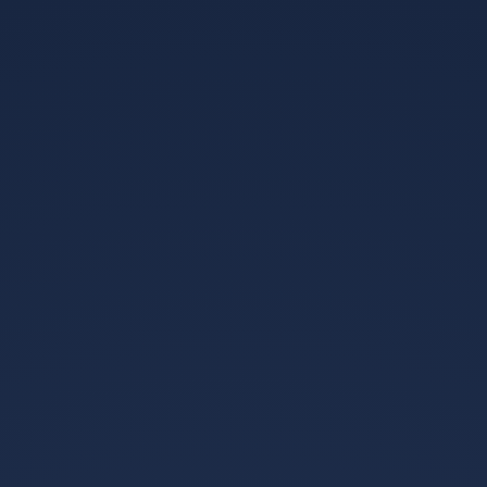
增加了3分2拜仁慕尼黑 vs 曼联 这是曼联在2023年9月21日星
期四凌晨3点在拜仁慕尼黑主场进行的一场欧冠小组赛这是一
场。
10、英超最新积分榜显示，曼联以72分高居榜首，领先第二
名切尔西1分切尔西与阿森纳紧随其后，分别积71分和68分热
刺以58分排名第四，曼城则以53分位列第五利物浦阿斯顿维
拉埃弗顿伯明翰斯托克城富勒姆布莱克本桑德兰狼队博尔顿
维冈西汉姆胡尔城和伯恩利分别排名第六至第二十位值得。
11、202223赛季英格兰足总杯的重要赛程包括 2023年3月1
日，18决赛中，富勒姆主场在克拉文农场球场以20击败利兹
联，晋级8强 2023年3月19日，14决赛中，曼城主场以60大
胜伯恩利，谢菲联以32淘汰布莱克本，布莱顿以50大胜格林
斯比，均晋级4强 2023年3月20日，14决赛中，曼联主场以3