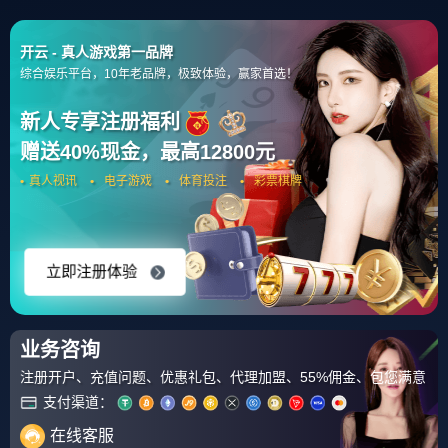
首页
体坛热点
正文
开云体育官方网站-青岛男篮阻止江苏连胜，发挥出色
开云体育
阅读：469
2025-07-23 15:55:13
CBA常规赛继续开打，青岛男篮113105击败天津男篮，避免
遭遇2连败本场比赛，青岛男篮大外援亚当斯发挥出色，全场
出战34分钟，拿到全场最高39分外加5篮板11助攻3抢断，完
全统治了比赛，展现出了资格的威慑力值得一提的是，这34
分钟，亚当斯一共获得17次罚球，对于天津男篮内线造成了
一定的杀伤力，另外。