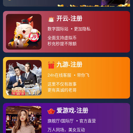
5排名第五的是深圳队，深圳队近来是非常的强势，已经取得
了8连胜，从12名开外的排名一路杀进到了前8，目前也位列
第5位与前四的差距已经是越来越小了，其中还有击败上海这
样最直接竞争对手的比赛，状态非常的出色6排名第六的是山
东队，山东队近期的排名有所下滑，因为广东深圳等队强势
反击。
对阵广厦男篮，青岛男篮原本是不被看好的一方，因为对方