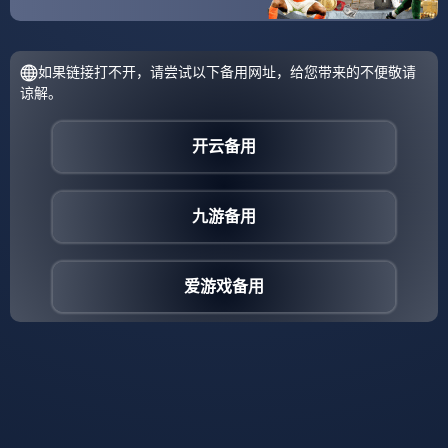
开云体育登录-战火中的独舞，当
开云体育在线-银石绝杀，阿斯顿
乌克兰的铁蹄碾过特兰加雄狮，阿
马丁挡不住的红牛风暴，皮亚斯特
尔瓦雷斯用火热状态为足球写下唯
里用一寸勇气撕裂历史
一注脚
开云体育登录-从法拉盛到都灵，
开云体育登录-德黑兰的雨夜与曼
兹维列夫如何用一座美网奖杯，碾
彻斯特的钟声，2026世界杯C组，
碎了年终总决赛的质疑
一场关于唯一的生死叙事
开云体育登录-候选
开云下载-沙漠之鹰击碎非洲雄
狮，2026世界杯四分之一决赛，
卡塔尔完胜喀麦隆，德容独舞点燃