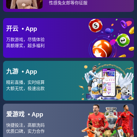
实力更强，气势也更盛广厦男篮刚取得了一波两连胜，期间
还击败了争冠热门辽宁男篮反观青岛男篮，则是两连败，季
后赛形势也岌岌可危然而，青岛男篮却成为了赢家，以11510
9击败广厦男篮，完成了对对手的双杀能拿下本场比赛，青岛
男篮小外援居。
1.本站遵循行业规范，任何转载的稿件都会明确标注作者和来源；2.
本站的原创文章，请转载时务必注明文章作者和来源，不尊重原创
的行为开云体育将追究责任；3.作者投稿可能会经我们编辑修改或补
充。
相关文章