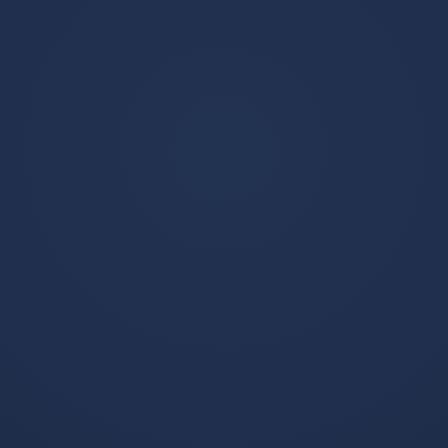
他的每一次发球都带着复仇的狠辣，每一次扣杀都像是要把
对方的球台打穿,中国队被打蒙了。
第三局，葡萄牙队在0:5落后的情况下，硬生生连得11分，以
11:7扳回一城，这一局，是整个比赛的转折点，第四局，第
五局，葡萄牙队的战术执行力突然变得精准无比，所有失误
都消失了，取而代之的是不可思议的神仙球和不可思议的防
守，中国队开始出现犹豫,战术执行开始出现裂痕。
“翻盘”不是慢慢发生的，它是瞬间爆炸的。
当葡萄牙队最终
以一个接近擦网的绝杀球拿下赛点时，比分定格在3:2，全场
陷入疯狂的沸腾，中国队横亘在胜利之门前的巨塔，被一柄
由“奥恰洛夫的火焰”淬炼而成的葡萄牙利剑,轰然击碎。
唯一性：为何这一刻无法被复
制？