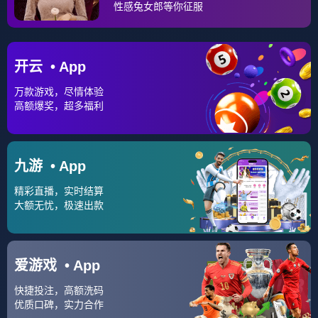
转折：奥恰洛夫的火种
就在葡萄牙队陷入战术全面被动，士气跌至冰点时，一个意
想不到的变量出现了，他并非葡萄牙人，却在这一刻成为了
葡萄牙队的精神图腾——
奥恰洛夫
，作为一位世界级的乒乓
球与体育精神的化身，他因故出现在场边的解说席或嘉宾
席，当葡萄牙队面临绝境,他并未停留在冷静的战术分析上。
在第二个技术暂停期间，摄像机捕捉到了一个决定性瞬间，
奥恰洛夫没有使用麦克风，而是走下解说席，径直走到葡萄
牙队的身旁，他压低声音，但他的眼神和姿态却被转播镜头