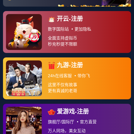
倒性胜利，他们的战术执行如同精密的瑞士钟表，层层推
进，攻防转换如行云流水，前两局，中国队以摧枯拉朽之势
拿下了胜利，比分牌上的数字冰冷而残酷：2:0，葡萄牙队的
主教练眉头紧锁,替补席上弥漫着一种深沉的压抑。
球场上，中国队的每一次扣杀都像重锤击打在葡萄牙队的心
脏上，球迷们开始沉默，社交媒体上已有人提前庆祝“胜利”，
真正的风暴——不是摧垮对手的，而是点燃自己的——才刚
刚开始酝酿。