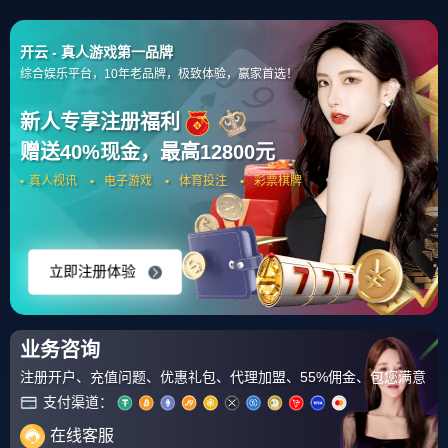
首页
战术解读
正文
开云体育登录-荣耀的逆光，当葡萄牙的绝地反击，碰
撞奥恰洛夫点燃的赛场神迹
开云体育
阅读：180
2026-04-26 17:35:28
体育的魅力在于它的不可预知性，而“唯一性”则意味着某个瞬
间、某场比赛、某种情绪，在人类竞技史上绝无仅有，无法
复制，这不仅仅是两支球队的对抗，也不仅仅是一位球员的
高光，它是一连串微小奇迹的化学反应——在那片被呐喊声
撕碎的空气里，葡萄牙队用钢铁意志完成了绝地翻盘，而场
边的奥恰洛夫，以一种近乎神启的方式,点燃了整个赛场。
绝境：中国队的“完美风暴”
比赛开始前，几乎所有分析都在指向一个结果：中国队的压