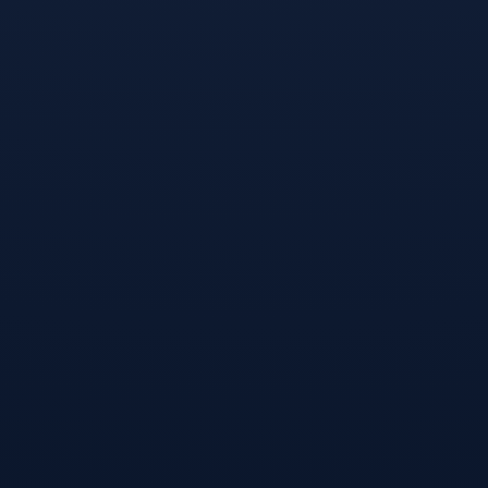
开云APP-铁血雄狮撕裂三狮军
开云体育-宿敌血战，2026世界杯
团，2026世界杯B组焦点战，喀麦
B组，挪威撕裂英格兰，奥斯梅恩
隆完胜英格兰，塔雷米以强硬对抗
独舞铸就传奇一夜
重写足球秩序
开云体育-唯有坚韧，2026世界杯
开云官网-蓝衣军团的黄昏，当厄
H组关键战，瑞典防守反击逆转波
瓜多尔的铁蹄踏碎意大利的荣耀之
兰，B费引领绝境重生
梦
发表评论