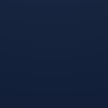
的行为开云体育将追究责任；3.作者投稿可能会经我们编辑修改或补
充。
相关文章
开云体育下载-宿命的回响，当20
开云体育APP下载-横扫与扛鼎—
26的清风，吹过加纳的草原与克
当唯一成为必然
罗地亚的格子
开云官方app入口-北境之光，费
开云体育官方网站-魔笛绝响，南
利克斯的神之一手，加拿大在202
越破暹罗，2026世界杯E组最不可