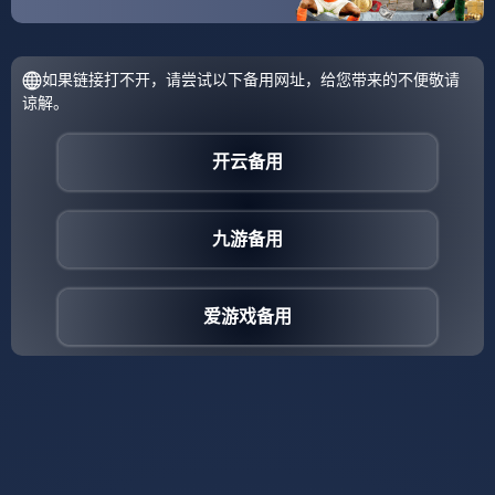
战术解析：北境铁骑的“三秒法则”
芬兰队的胜利绝非偶然,赛后数据显示，他们每次反击从发动
到完成射门，平均耗时仅7.3秒，远超本届世界杯平均水平的
11.2秒，哈基米全场冲刺次数高达23次，最高时速达到34.7
公里/小时，他不仅主导了所有反击，更在防守端贡献7次抢
断。