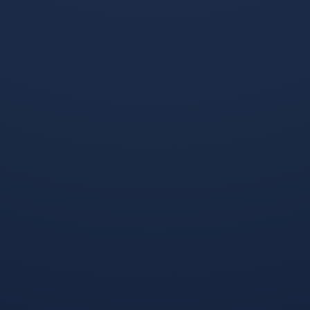
队占据D组积分榜首位，更颠覆了世界足坛对北欧足球的刻板
印象，法国队则需要直面残酷现实：他们的“巨星足球”在高效
集体主义面前，显得如此笨重迟缓。
2026年的这个夜晚,哈基米站在球场中央，张开双臂迎接漫天
星光，他身后的芬兰球员们，没有人露出夸张的狂喜——他
们只是平静地拥抱，像完成了一场精心排练的交响乐，而在
更远的看台上，数万芬兰球迷将国旗连成一片冰蓝色的海
洋，歌声穿过卡塔尔的沙漠，一直回荡到赫尔辛基的深夜。
这便是足球的终极魅力：当唯一性的瞬间来临，所有预测与
标签都将破碎，唯有对胜利最纯粹的渴望，在绿茵场上永恒
燃烧。
1.本站遵循行业规范，任何转载的稿件都会明确标注作者和来源；2.
本站的原创文章，请转载时务必注明文章作者和来源，不尊重原创