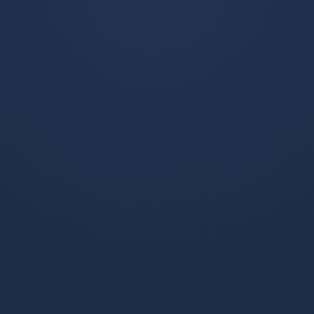
其是第67分钟扑出格列兹曼的点球，彻底击碎了高卢雄鸡的
心理防线，第81分钟，芬兰队第三次反击得手：替补登场的
左边锋波赫扬帕洛接哈基米长传，面对出击的洛里冷静挑
射，3-0！此时转播镜头捕捉到法国主帅德尚双手颤抖的瞬间
——曾经不可一世的王者之师，在北境铁蹄下彻底崩盘。
终场哨响,3-0的比分定格。
芬兰碾压法国
，这不是一场冷门，
而是一场战术革命对传统强权的残酷审判，哈基米当选全场
最佳，他那双琥珀色的眼睛里闪烁着属于极光的冷冽：“我们
不是黑马，我们只是证明了——足球从不相信纸面实力，只
相信跑得更快、想得更远的那个灵魂。”
深远影响：D组格局的惊天重塑
当夜,全球社交媒体被“#芬兰奇迹”刷屏，这场胜利不仅让芬兰