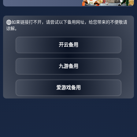
兰目前以27分位列榜首，AC米兰紧随其后，积26分尤文图斯
那不勒斯和拉齐奥分别以24分23分和22分紧随其后乌迪内斯
和卡塔尼亚分别以21分和21分排在第七和第八位热那亚佛罗
伦萨和亚特兰大分别积20分20分和17分，位列前十英超联赛
中，切尔西以32分高居榜首，利物浦和曼联。
3、帕尔马lt1AC米兰 世界第一！~~~lt2为什么皇马自称他是
世界第一谁不说；0304赛季欧冠八强，四分之一决赛被拉科
鲁尼亚淘汰0405赛季欧冠亚军，在决赛中点球负于利物浦05
06赛季欧冠四强，在半决赛被巴塞罗那淘汰0607赛季欧冠冠
军，决赛中因扎吉进两球21复仇利物浦，在雅典第7次捧得大
耳朵杯0708赛季，淘汰赛第一轮，主场02告负，总比分02输
给阿森纳08；帕莱塔班菲尔德奥莱里奥瓦伦西亚彭南特伯明
翰马克·冈萨雷斯皇家社会转出切鲁雷恩莫里恩特斯巴伦西亚
西塞马赛， 租借哈曼曼城科克兰德维冈，租借梅德雅尼洛里