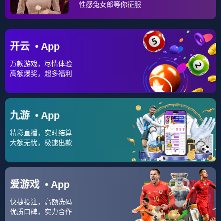
三 尤文图斯 31 皇家马德里 总比分43 第一回合5月6日，星期
二 皇家马德里 21 尤文图斯 5月7日，星期三 AC米兰 00 国际
米兰 决赛 5月28日，星期三，在曼彻斯特老特拉福德 AC米兰
00点；尽管在联赛争冠中败给了鼎盛时期的拉科鲁尼亚，但
在季末的冠军杯决赛中，皇马赢得了历史上首次“决赛德比”以
3比0轻松击败了同样来自西班牙的瓦伦西亚，从而第8赛阶段
首回合主场01不敌阿森纳2月26日，第25轮联赛客场12被弱
旅马洛卡逆转，联赛落后巴塞罗那的积分达到10分2月27日，
弗洛伦蒂诺佩雷斯宣布辞去主席一；贝尼特斯执教利物浦在
欧冠的战绩0405赛季小组赛主场20摩纳哥，客场01奥林匹亚
科斯，主场00拉科鲁尼亚，客场10拉科鲁尼亚，客场01摩纳
哥，主场31奥林匹亚科斯18决赛主场31勒沃库森，客场31勒
沃库森14决赛主场21尤文图斯，客场00尤文图斯半决赛客场
00切尔西，主场10切尔西决赛33AC米；意甲联赛中，国际米