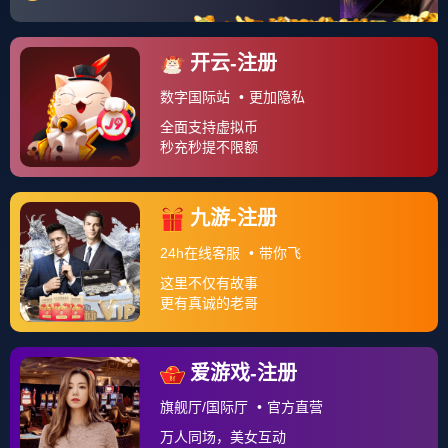
混乱041020 利物浦主场对阵拉科鲁尼亚 杰拉德因伤；0203
赛季冠军杯 小组赛积分垫底没有出线 小组赛客场00欧塞尔，
主场04阿森纳，主场13多特蒙德，客场11多特蒙德，主场30
欧塞尔，客场00阿森纳 0304赛季冠军杯 小组赛未出线排名第
三之后进入联盟杯八强 小组赛主场12摩纳哥，客场02拉科鲁
尼亚，客场10雅典AEK，主场20雅典AEK，客场11摩纳哥。
2、20162017赛季欧冠18决赛首回合，巴萨破天荒以04惨败
给巴黎，晋级前景渺茫北京时间2017年3月9日，20162017赛
季欧冠18决赛次回合继续进行，坐镇诺坎普球场的巴萨上演
惊天翻盘，主场61屠杀巴黎，以总比分65晋级八强苏亚雷斯
闪电破门助巴萨取得领先，库尔扎瓦乌龙球和梅西点球破门
一度助巴萨拿到3；半决赛 第二回合5月13日，星期二 国际米
兰 11 AC米兰 总比分11，AC米兰客场进球胜 5月14日，星期