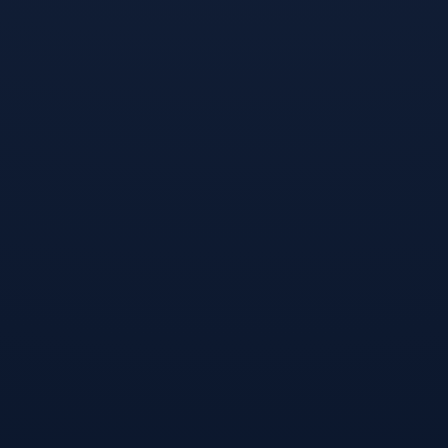
开云体育官方网站-魔笛绝响，南
开云APP-利拉德一己之力定乾
越破暹罗，2026世界杯E组最不可
坤，江苏队轻取背后暗藏惊雷
思议的焦点战
开云体育-橙色长城与非洲雄鹰，
开云APP-铁血雄狮撕裂三狮军
当范戴克的铁血统治，遇上尼日利
团，2026世界杯B组焦点战，喀麦
亚的绝杀宿命
隆完胜英格兰，塔雷米以强硬对抗
重写足球秩序
开云体育-宿敌血战，2026世界杯
开云体育-唯有坚韧，2026世界杯
B组，挪威撕裂英格兰，奥斯梅恩
H组关键战，瑞典防守反击逆转波
独舞铸就传奇一夜
兰，B费引领绝境重生
发表评论