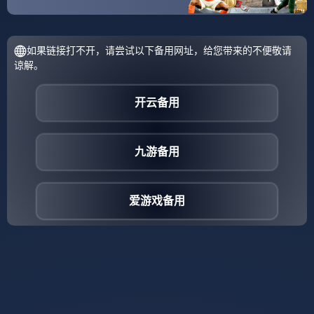
最不起眼、看似将要断裂的琴弦，却能发出最坚韧、最沉郁
的回响，他们没有被对手的旋律带走，穆雷的突破，像是一
道试图打断主旋律的激烈琶音；波特的三分，如同在长休止
符后突然跳出的清澈泛音；而约基奇，这位球场上的指挥
家，用他充满智慧的传球，在看似混乱的局面中，重新梳理
出节奏的脉络，将队友们散落的音符，一一拾起，拼接成一
张巨大的、温柔而有力的网。
逆转,不是瞬间的音量爆发，而是一场水滴石穿的节奏变革，
当第四节掘金队终于开始掌控节奏，打出了一波属于他们自
己的高潮时，你会发现，印第安纳的重锤击打声消失了，取
而代之的是掘金队那如登山者般沉重而坚定的步伐声，那琴
弦，不仅没有断裂，反而在巨大的压力下，弹奏出了全场最
动人心魄的终章。