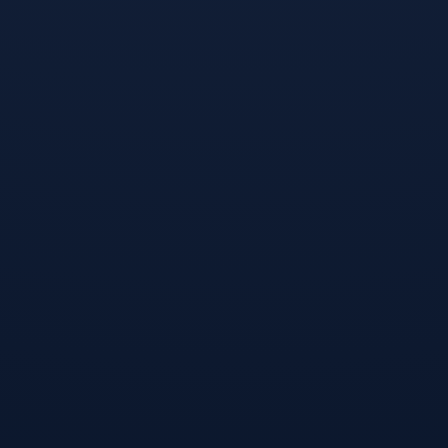
联酋，写就2026世界杯H组最不可
6世界杯G组的唯一剧本
复制的战役
开云体育中国-蓝衣军团的复兴序
开云体育-极光逆袭桑巴？当哈基
曲，2026世界杯G组，托纳利如
米在2026世界杯A组写下唯一的注
何用一场完胜宣告中场新王诞生
脚
开云体育-铁幕重铸，当德意志的
开云体育中国-蓝衣军团的宿命之
秩序碾过东欧的激情—2026世界
战，2026世界杯G组关键战，布
杯F组焦点战启示录
罗佐维奇率领意大利力克厄瓜多
发表评论
尔，重铸荣耀的唯一之路