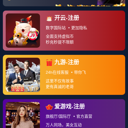
琴弦”；不再是“哈登得分创新高”，而是“纪录的孤峰”，
为故事赋予了诗性。
今夜,在印第安纳恶劣的喧嚣，与休斯顿（或其他哈登所在球
队主场）寂静的聚光灯下，体育界的灵魂演奏着同一首关
于“颠覆”的乐章，这乐章，独一无二，无法复制，因为它同时
诉说着两种截然不同的力量：来自群体的韧性，与来自个体
的神性。